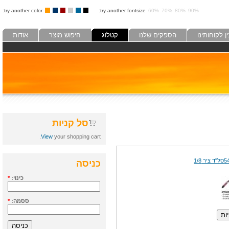
try another color:
try another fontsize:
60%
70%
80%
90%
לקוחותינו
הספקים שלנו
קטלוג
חיפוש מוצר
אודות
סל קניות
View
your shopping cart.
כניסה
כינוי:
*
ססמה:
*