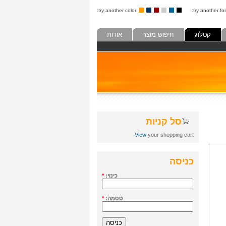
try another color:
try another fon
קטלוג
חיפוש מוצר
אודות
סל קניות
View
your shopping cart.
כניסה
כינוי:
*
ססמה:
*