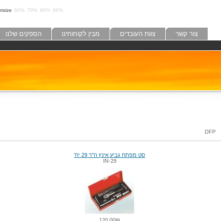
tsize:
60%
70%
80%
90%
צור קשר
צוות העובדים
מבין לקוחותינו
הספקים שלנו
DFP
סט מפתח גביע אינץ ה"ר 29 יח'
29-IN
120.00₪