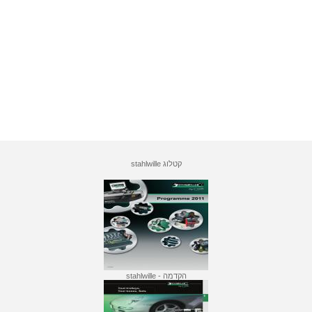
קטלוג stahlwille
הקדמה - stahlwille