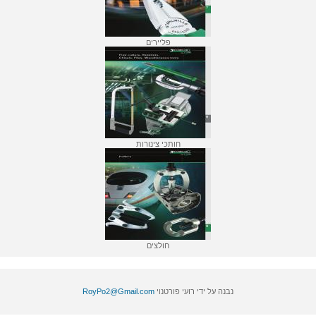
פליירים
חותכי צינורות
חולצים
נבנה על ידי רועי פורטנוי
RoyPo2@Gmail.com