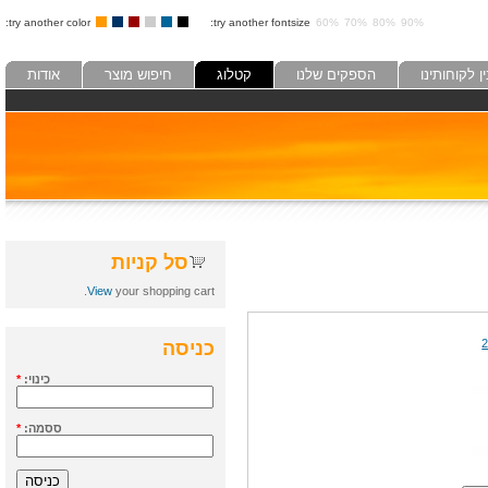
try another color:
try another fontsize:
60%
70%
80%
90%
לקוחותינו
הספקים שלנו
קטלוג
חיפוש מוצר
אודות
סל קניות
View
your shopping cart.
כניסה
כינוי:
*
ססמה:
*