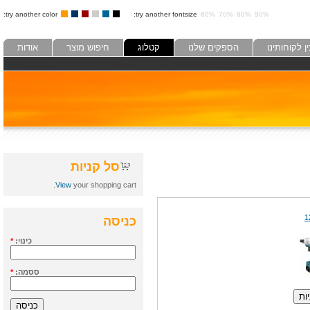
try another color:
try another fontsize:
60%
70%
80%
90%
לקוחותינו
הספקים שלנו
קטלוג
חיפוש מוצר
אודות
סל קניות
View
your shopping cart.
כניסה
כינוי:
*
ססמה:
*