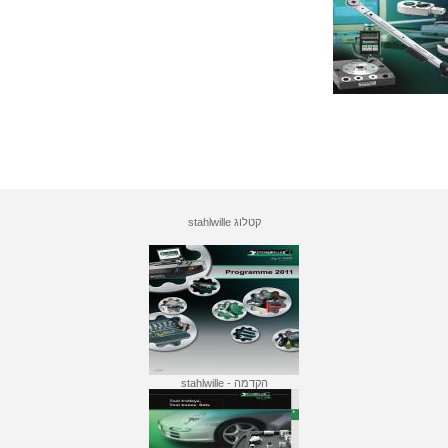
קטלוג stahlwille
הקדמה - stahlwille