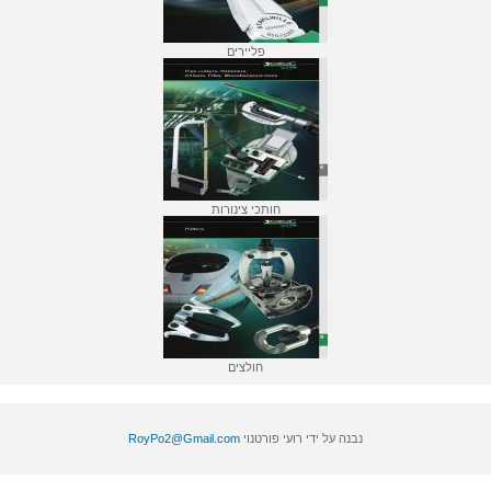
פליירים
חותכי צינורות
חולצים
נבנה על ידי רועי פורטנוי
RoyPo2@Gmail.com