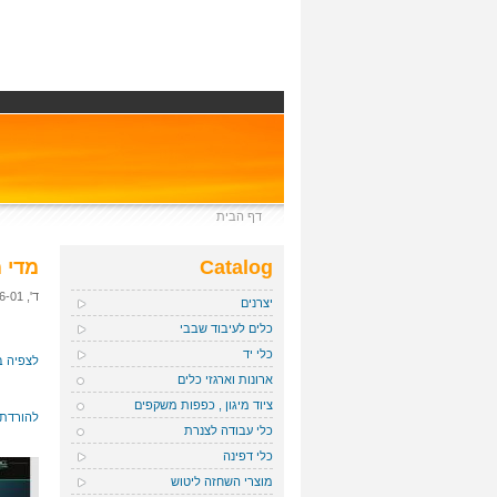
דף הבית
Catalog
מדי 
ד', 2011-06-01 20:37 — admin
יצרנים
כלים לעיבוד שבבי
כלי יד
לצפיה ב
ארונות וארגזי כלים
ציוד מיגון , כפפות משקפים
להורדת 
כלי עבודה לצנרת
כלי דפינה
מוצרי השחזה ליטוש