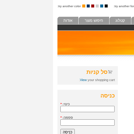
try another color:
try another fon
קטלוג
חיפוש מוצר
אודות
סל קניות
View
your shopping cart.
כניסה
כינוי:
*
ססמה:
*