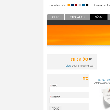
try another color:
try another fon
קטלוג
חיפוש מוצר
אודות
סל קניות
View
your shopping cart.
כניסה
AMPCO0270
כינוי:
*
ססמה:
*