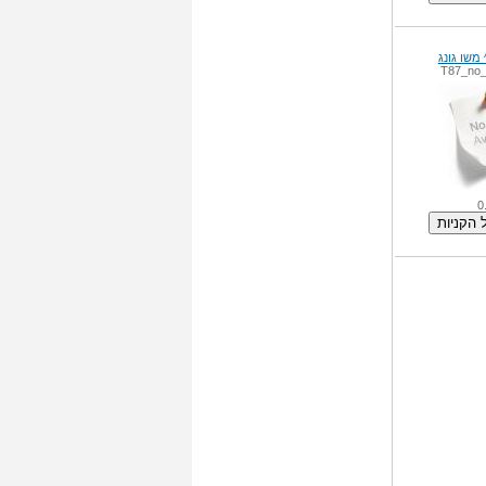
T87_no
0