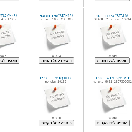
#STA14"מפ.צינוות נטוי
#STAN12"מפ.צנוות נטוי
#T87 0^-45^ משו גונג
_sku_17097
2361012_no_sku_1856
STANLEY_no_sku_16294
.00₪
0.00₪
0.00₪
#דגםישן1.4H 9.6V סוללה
(יח100)#8 שקית דיבלים
_no_sku_19132
2607300002_no_sku_6631
0.00₪
0.00₪