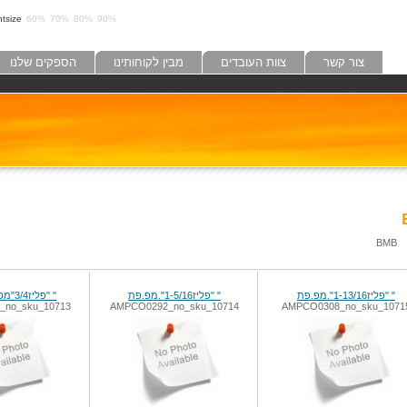
tsize:
60%
70%
80%
90%
צור קשר
צוות העובדים
מבין לקוחותינו
הספקים שלנו
BMB
" "פליז1-13/16".מפ.פת
" "פליז1-5/16".מפ.פת
" "פליז3/4"מפתח .פתוח
_no_sku_10713
AMPCO0292_no_sku_10714
AMPCO0308_no_sku_1071