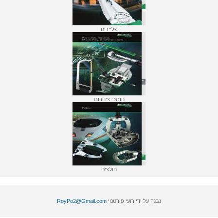
פליירים
חותכי צינורות
חולצים
נבנה על ידי רועי פורטנוי
RoyPo2@Gmail.com