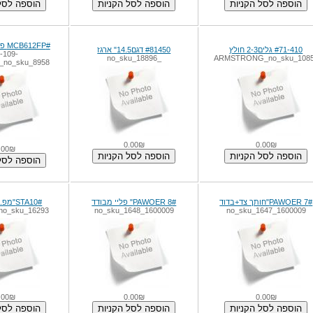
#MCB612FP פלטה מגנטית
#71-410 גלים2-3 חולץ
#81450 דגם14.5" ארגז
-109-
_no_sku_18896
ARMSTRONG_no_sku_108
_no_sku_8958
0.00₪
0.00₪
.00₪
#PAWOER 7"חותך צד+בדוד
#PAWOER 8" פליי מבודד
#STA10"מפ.צינוות נטוי
no_sku_16293
1600009_no_sku_1648
1600009_no_sku_1647
.00₪
0.00₪
0.00₪