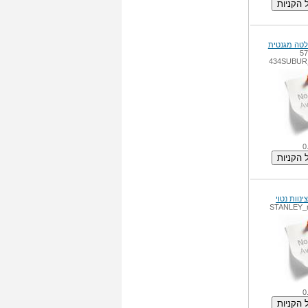
57
434SUBUR
0
STANLEY_
0