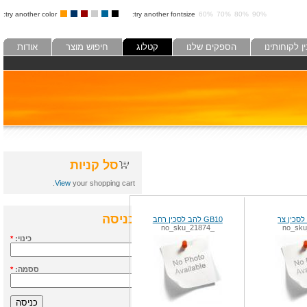
try another color:
try another fontsize:
60%
70%
80%
90%
לקוחותינו
הספקים שלנו
קטלוג
חיפוש מוצר
אודות
סל קניות
View
your shopping cart.
כניסה
GB10 להב לסכין רחב
_no_sku_21874
כינוי:
*
ססמה:
*