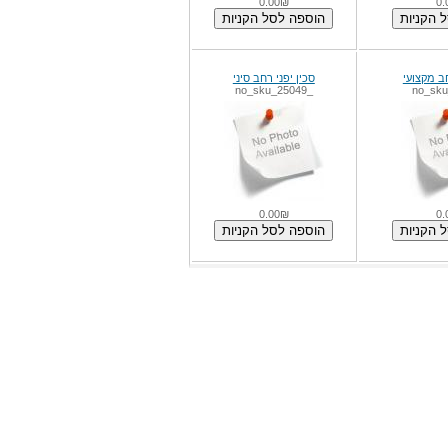
0.00₪
 מקצועי
סכין יפני רחב סיני
_no_sku_25049
0.00₪