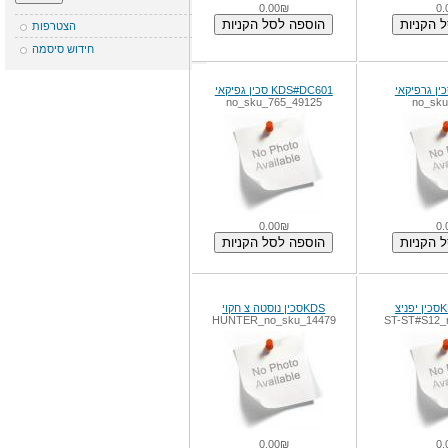
0.00₪
הצטרפות
חידוש סיסמה
KDS#DC601 סכין גפיקאי
49125_no_sku_765
0.00₪
KDSסכין נוסטה צ חקוי
HUNTER_no_sku_14479
ST-ST#S1
0.00₪