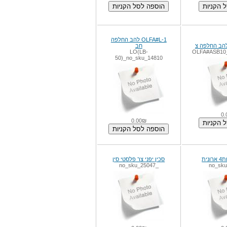
OLFA#L-1 להב החלפה
חב
LO(LB-
OLFA#ASB1
50)_no_sku_14810
0.00₪
סכין יפני צר פלסטי סין
_no_sku_25047