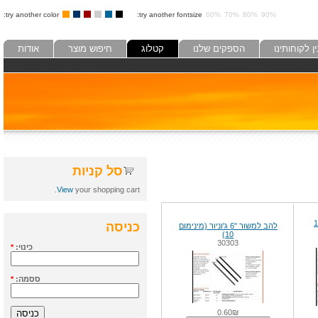
try another color:
try another fontsize:
60%
70%
80%
90%
לקוחותינו
הספקים שלנו
קטלוג
חיפוש מוצר
אודות
סל קניות
View
your shopping cart.
כניסה
להב למשור "6 ג'וניור (מינימום
10)
30303
כינוי:
*
ססמה:
*
0.60₪