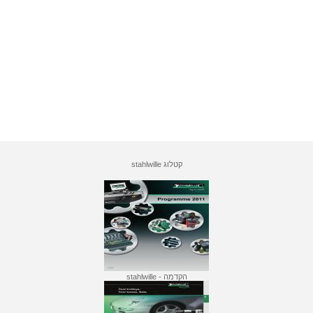
קטלוג stahlwille
הקדמה - stahlwille