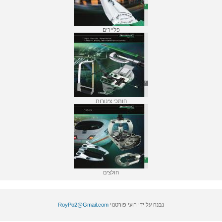
פליירים
חותכי צינורות
חולצים
נבנה על ידי רועי פורטנוי
RoyPo2@Gmail.com