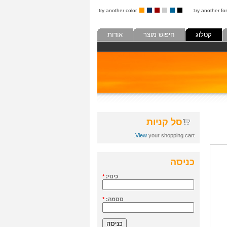
try another color:
try another fon
קטלוג
חיפוש מוצר
אודות
סל קניות
View
your shopping cart.
כניסה
כינוי:
*
ססמה:
*