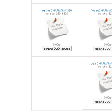
CHAאד.אלן
CHAPMAN#4320 מע' צט
6320_no_sku_160
0.00₪
0.0
CHAPM רצ'ט
0.0