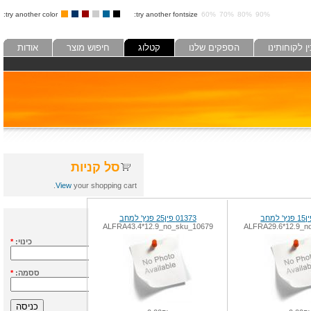
try another color:
try another fontsize:
60%
70%
80%
90%
לקוחותינו
הספקים שלנו
קטלוג
חיפוש מוצר
אודות
סל קניות
View
your shopping cart.
01373 פין25 פנץ' למחב
כניסה
ALFRA43.4*12.9_no_sku_10679
ALFRA29.6*12.9
כינוי:
*
ססמה:
*