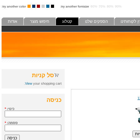
try another color:
try another fontsize:
60%
70%
80%
90%
לקוחותינו
הספקים שלנו
קטלוג
חיפוש מוצר
אודות
סל קניות
View
your shopping cart.
כניסה
כינוי:
*
ססמה:
*