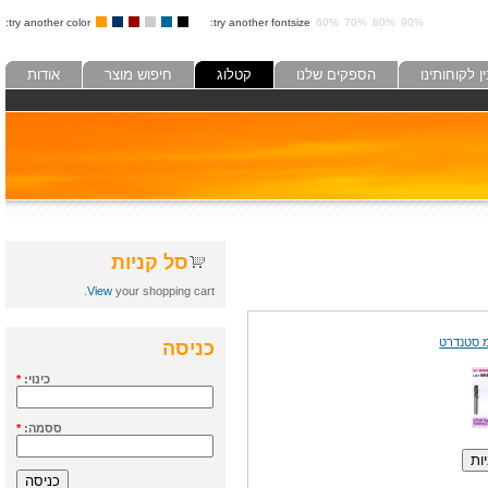
try another color:
try another fontsize:
60%
70%
80%
90%
לקוחותינו
הספקים שלנו
קטלוג
חיפוש מוצר
אודות
סל קניות
View
your shopping cart.
כניסה
כינוי:
*
ססמה:
*