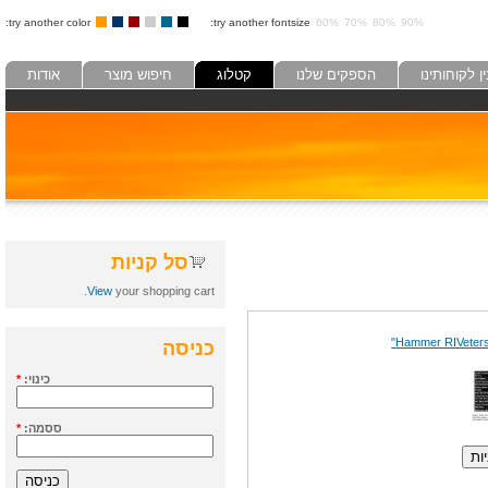
try another color:
try another fontsize:
60%
70%
80%
90%
לקוחותינו
הספקים שלנו
קטלוג
חיפוש מוצר
אודות
סל קניות
View
your shopping cart.
כניסה
כינוי:
*
ססמה:
*