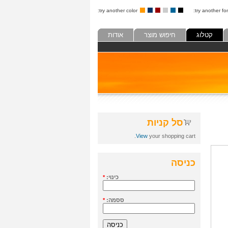
try another color:
try another fon
קטלוג
חיפוש מוצר
אודות
סל קניות
View
your shopping cart.
כניסה
כינוי:
*
ססמה:
*