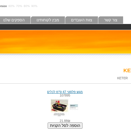
tsize:
60%
70%
80%
90%
צור קשר
צוות העובדים
מבין לקוחותינו
הספקים שלנו
KE
KETER
מגש פלסטי 47 ס"מ לכלים
107895
21.88₪