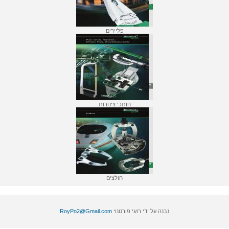
פליירים
חותכי צינורות
חולצים
נבנה על ידי רועי פורטנוי
RoyPo2@Gmail.com