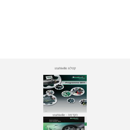
קטלוג stahlwille
הקדמה - stahlwille